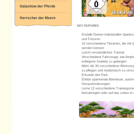
- - - - - - - - - - - - - - - - - - - - - - - - -
Galashow der Pferde
- - - - - - - - - - - - - - - - - - - - - - - - -
Herrscher der Meere
KEY FEATURES
Erstelle Deinen individuellen Spiel
und Frisuren
10 verschiedene Tierarten, die mit 
werden können
Leicht verständliches Tutorial
Verschiedene Fahrzeuge, wie Amphib
entlegene Gebiete zu gelangen
Mehr als 30 verschiedene Werkzeuge
zu pflegen und medizinisch zu vers
Erkunde den Park
Erlebe spannende Abenteuer, automa
Herausforderungen
Lerne 12 verschiedene Trainingsme
beizubringen oder auf das Leben in 