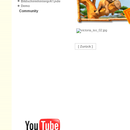
BildschirmhintergrÃ¼nde
Demo
Community
Kaufen bei Amazon
[ Zurück ]
youtube channel